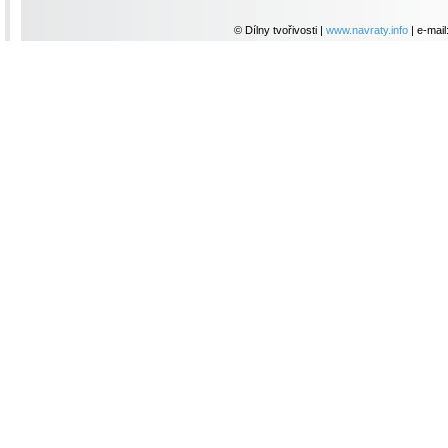
© Dílny tvořivosti |
www.navraty.info
| e-mail