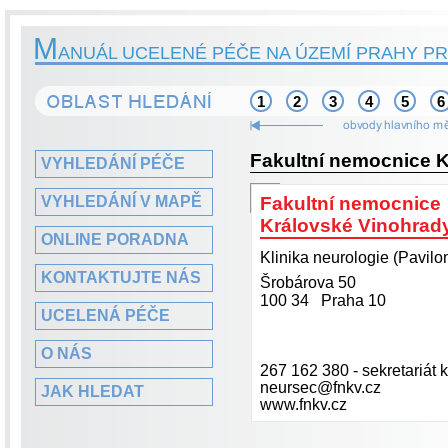
M
ANUÁL UCELENÉ PÉČE NA ÚZEMÍ PRAHY PR
1
2
3
4
5
6
Fakultní nemocnice 
VYHLEDÁNÍ PÉČE
VYHLEDÁNÍ V MAPĚ
Fakultní nemocnice
Královské Vinohrad
ONLINE PORADNA
Klinika neurologie (Pavilo
KONTAKTUJTE NÁS
Šrobárova 50
100 34 Praha 10
UCELENÁ PÉČE
O NÁS
267 162 380 - sekretariát k
neursec@fnkv.cz
JAK HLEDAT
www.fnkv.cz