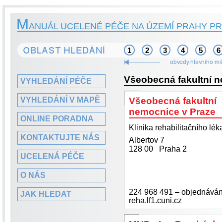
M
ANUÁL UCELENÉ PÉČE NA ÚZEMÍ PRAHY PR
1
2
3
4
5
6
Všeobecná fakultní 
VYHLEDÁNÍ PÉČE
VYHLEDÁNÍ V MAPĚ
Všeobecná fakultní
nemocnice v Praze
ONLINE PORADNA
Klinika rehabilitačního léka
KONTAKTUJTE NÁS
Albertov 7
128 00 Praha 2
UCELENÁ PÉČE
O NÁS
224 968 491 – objednáván
JAK HLEDAT
reha.lf1.cuni.cz