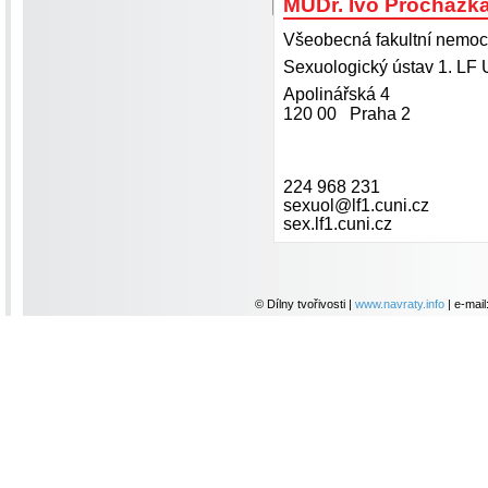
MUDr. Ivo Procházk
Všeobecná fakultní nemoc
Sexuologický ústav 1. LF
Apolinářská 4
120 00 Praha 2
224 968 231
sexuol@lf1.cuni.cz
sex.lf1.cuni.cz
© Dílny tvořivosti |
www.navraty.info
| e-mail