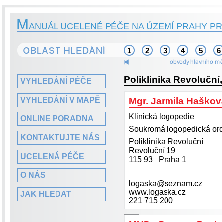
M
ANUÁL UCELENÉ PÉČE NA ÚZEMÍ PRAHY PR
1
2
3
4
5
6
Poliklinika Revoluční
VYHLEDÁNÍ PÉČE
VYHLEDÁNÍ V MAPĚ
Mgr. Jarmila Haškov
Klinická logopedie
ONLINE PORADNA
Soukromá logopedická or
KONTAKTUJTE NÁS
Poliklinika Revoluční
Revoluční 19
UCELENÁ PÉČE
115 93 Praha 1
O NÁS
logaska@seznam.cz
www.logaska.cz
JAK HLEDAT
221 715 200