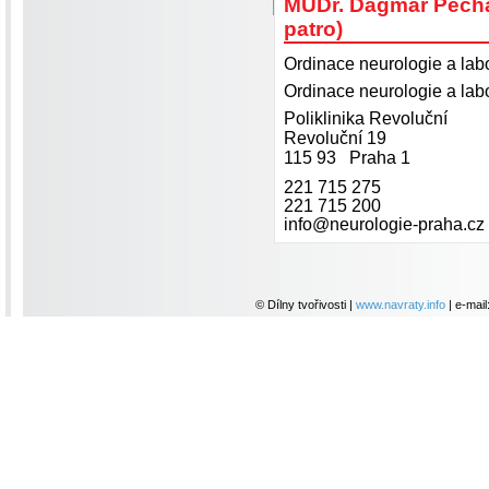
MUDr. Dagmar Pecha
patro)
Ordinace neurologie a la
Ordinace neurologie a la
Poliklinika Revoluční
Revoluční 19
115 93 Praha 1
221 715 275
221 715 200
info@neurologie-praha.cz
© Dílny tvořivosti |
www.navraty.info
| e-mail