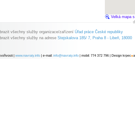
Velká mapa s
d
brazit všechny služby organizace/zařízení
Úřad práce České republiky
brazit všechny služby na adrese
Stejskalova 185/ 7, Praha 8 - Libeň, 18000
vořivosti |
www.navraty.info
| e-mail:
info@navraty.info
| mobil: 774 372 796 | Design krpec
●
a