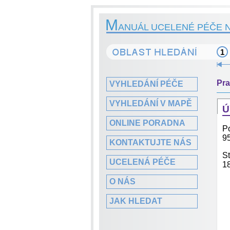
M
ANUÁL UCELENÉ PÉČE N
1
Pra
VYHLEDÁNÍ PÉČE
VYHLEDÁNÍ V MAPĚ
Ú
ONLINE PORADNA
P
9
KONTAKTUJTE NÁS
St
UCELENÁ PÉČE
1
O NÁS
JAK HLEDAT