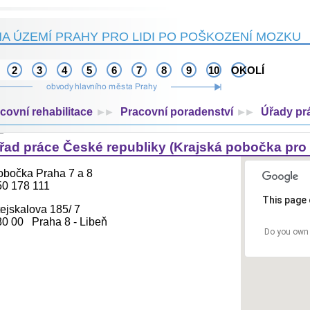
A ÚZEMÍ PRAHY PRO LIDI PO POŠKOZENÍ MOZKU
2
3
4
5
6
7
8
9
10
OKOLÍ
covní rehabilitace
►►
Pracovní poradenství
►►
Úřady pr
řad práce České republiky (Krajská pobočka pro 
obočka Praha 7 a 8
50 178 111
This page 
ejskalova 185/ 7
80 00 Praha 8 - Libeň
Do you own 