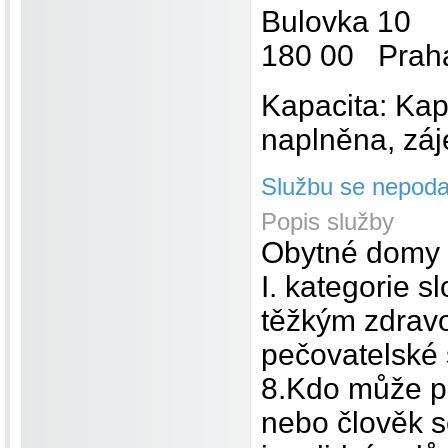
Bulovka 10
180 00 Praha
Kapacita: Kap
naplněna, záje
Službu se nepodař
Popis služby
Obytné domy 
I. kategorie s
těžkým zdravo
pečovatelské s
8.Kdo může pož
nebo člověk s