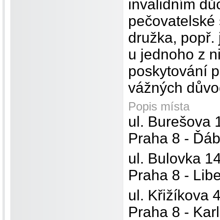
invalidním dů
pečovatelské 
družka, popř. 
u jednoho z n
poskytování p
vážných důvo
Popis místa
ul. Burešova 
Praha 8 - Ďáb
ul. Bulovka 1
Praha 8 - Lib
ul. Křižíkova 
Praha 8 - Karl