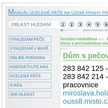
M
ANUÁL UCELENÉ PÉČE NA ÚZEMÍ PRAHY PR
1
2
3
4
5
6
Sociální rehabilitace
►►
VYHLEDÁNÍ PÉČE
domy s pečovatelskou sl
VYHLEDÁNÍ V MAPĚ
Dům s pečov
ONLINE PORADNA
283 842 125 -
KONTAKTUJTE NÁS
283 842 214 -
UCELENÁ PÉČE
pracovnice
O NÁS
miroslava.ho
JAK HLEDAT
ouss8.misto.c