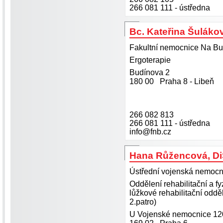
266 081 111 - ústředna
Bc. Kateřina Šuláko
Fakultní nemocnice Na Bu
Ergoterapie
Budínova 2
180 00 Praha 8 - Libeň
266 082 813
266 081 111 - ústředna
info@fnb.cz
Hana Růžencová, Di
Ústřední vojenská nemocn
Oddělení rehabilitační a fy
lůžkové rehabilitační oddě
2.patro)
U Vojenské nemocnice 12