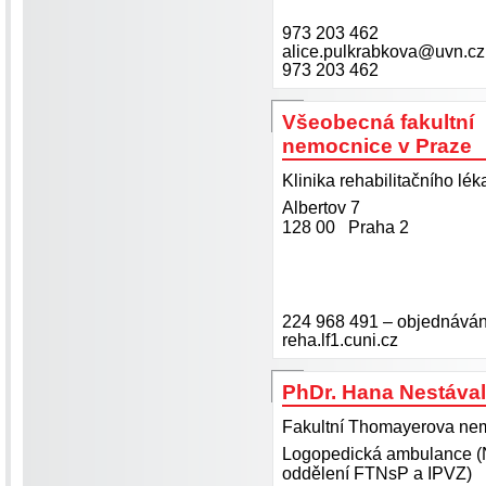
973 203 462
alice.pulkrabkova@uvn.cz
973 203 462
Všeobecná fakultní
nemocnice v Praze
Klinika rehabilitačního léka
Albertov 7
128 00 Praha 2
224 968 491 – objednáván
reha.lf1.cuni.cz
PhDr. Hana Nestáva
Fakultní Thomayerova nemo
Logopedická ambulance (
oddělení FTNsP a IPVZ)