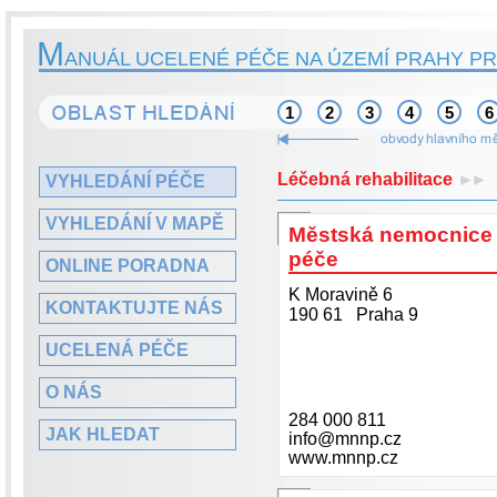
M
ANUÁL UCELENÉ PÉČE NA ÚZEMÍ PRAHY PR
1
2
3
4
5
6
Léčebná rehabilitace
►►
VYHLEDÁNÍ PÉČE
VYHLEDÁNÍ V MAPĚ
Městská nemocnice
péče
ONLINE PORADNA
K Moravině 6
KONTAKTUJTE NÁS
190 61 Praha 9
UCELENÁ PÉČE
O NÁS
284 000 811
JAK HLEDAT
info@mnnp.cz
www.mnnp.cz