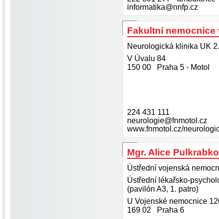
informatika@nnfp.cz
Fakultní nemocnice 
Neurologická klinika UK 2
V Úvalu 84
150 00 Praha 5 - Motol
224 431 111
neurologie@fnmotol.cz
www.fnmotol.cz/neurologick
Mgr. Alice Pulkrabk
Ústřední vojenská nemocn
Ústřední lékařsko-psychol
(pavilón A3, 1. patro)
U Vojenské nemocnice 12
169 02 Praha 6