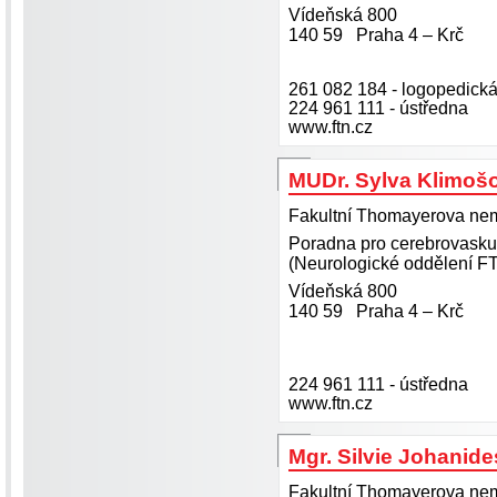
Vídeňská 800
140 59 Praha 4 – Krč
261 082 184 - logopedick
224 961 111 - ústředna
www.ftn.cz
MUDr. Sylva Klimoš
Fakultní Thomayerova nemo
Poradna pro cerebrovasku
(Neurologické oddělení F
Vídeňská 800
140 59 Praha 4 – Krč
224 961 111 - ústředna
www.ftn.cz
Mgr. Silvie Johanid
Fakultní Thomayerova nemo