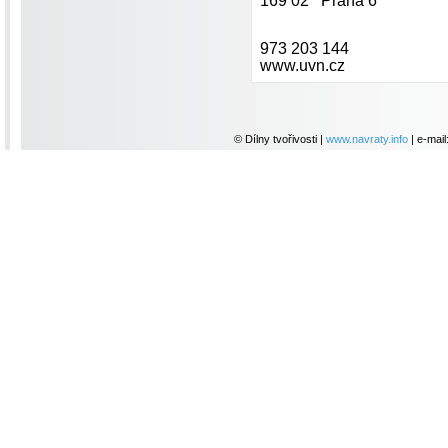
169 02 Praha 6
973 203 144
www.uvn.cz
© Dílny tvořivosti |
www.navraty.info
| e-mail