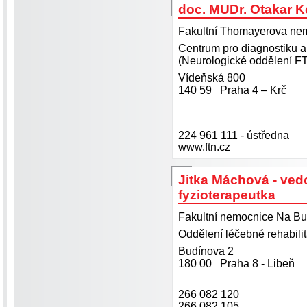
doc. MUDr. Otakar Ke
Fakultní Thomayerova nemo
Centrum pro diagnostiku a 
(Neurologické oddělení F
Vídeňská 800
140 59 Praha 4 – Krč
224 961 111 - ústředna
www.ftn.cz
Jitka Máchová - ved
fyzioterapeutka
Fakultní nemocnice Na Bu
Oddělení léčebné rehabili
Budínova 2
180 00 Praha 8 - Libeň
266 082 120
266 082 105