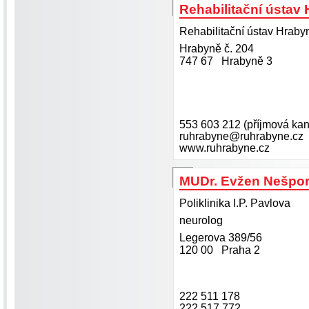
Rehabilitační ústav
Rehabilitační ústav Hraby
Hrabyně č. 204
747 67 Hrabyně 3
553 603 212 (příjmová kan
ruhrabyne@ruhrabyne.cz
www.ruhrabyne.cz
MUDr. Evžen Nešpo
Poliklinika I.P. Pavlova
neurolog
Legerova 389/56
120 00 Praha 2
222 511 178
222 517 772