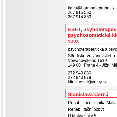
katru@harmoniepraha.cz
267 915 550
267 914 853
ESET, psyhoterapeut
psychosomatická kl
s.r.o.
psychoterapeutická a psyc
Středisko Vejvanovského
Vejvanovského 1610
149 00 Praha 4 - Jižní Mě
272 940 880
272 940 879
klinikaeset@volny.cz
Stanislava Černá
Rehabilitační klinika Malv
Rehabilitační pobyt
U Malvazinky 5