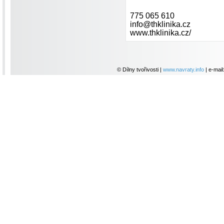
775 065 610
info@thklinika.cz
www.thklinika.cz/
© Dílny tvořivosti |
www.navraty.info
| e-mail