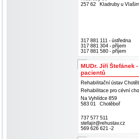
257 62 Kladruby u Vlašim
317 881 111 - ústředna
317 881 304 - příjem
317 881 580 - příjem
MUDr. Jiří Štefánek -
pacientů
Rehabilitační ústav Chotě
Rehabilitace pro cévní c
Na Vyhlídce 859
583 01 Chotěboř
737 577 511
stefajir@rehustav.cz
569 626 621 -2