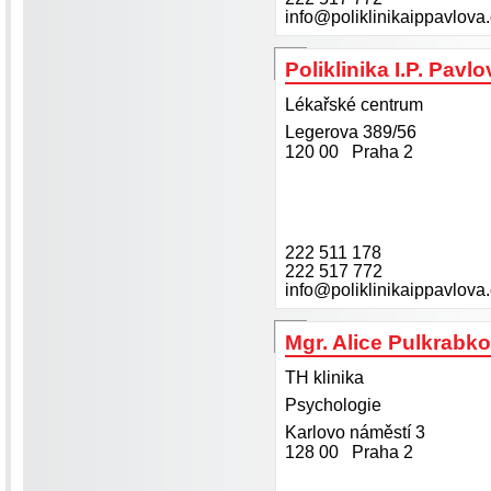
info@poliklinikaippavlova
Poliklinika I.P. Pavlo
Lékařské centrum
Legerova 389/56
120 00 Praha 2
222 511 178
222 517 772
info@poliklinikaippavlova
Mgr. Alice Pulkrabk
TH klinika
Psychologie
Karlovo náměstí 3
128 00 Praha 2