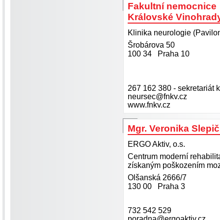
Fakultní nemocnice
Královské Vinohrad
Klinika neurologie (Pavilo
Šrobárova 50
100 34 Praha 10
267 162 380 - sekretariát k
neursec@fnkv.cz
www.fnkv.cz
Mgr. Veronika Slepi
ERGO Aktiv, o.s.
Centrum moderní rehabilit
získaným poškozením mo
Olšanská 2666/7
130 00 Praha 3
732 542 529
poradna@ergoaktiv.cz