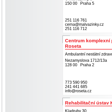
150 00 Praha 5
251 116 761
cerna@malvazinky.cz
251 116 712
Centrum komplexní
Roseta
Ambulantní nestátní zdravo
Nezamyslova 1712/13a
128 00 Praha 2
773 590 950
241 441 685
info@roseta.cz
Rehabilitační ústav
Kladruby 30