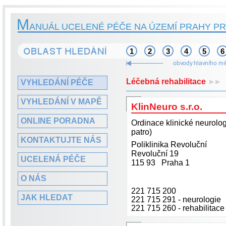
M
ANUÁL UCELENÉ PÉČE NA ÚZEMÍ PRAHY PR
1
2
3
4
5
6
Léčebná rehabilitace
►►
VYHLEDÁNÍ PÉČE
VYHLEDÁNÍ V MAPĚ
KlinNeuro s.r.o.
ONLINE PORADNA
Ordinace klinické neurologi
patro)
KONTAKTUJTE NÁS
Poliklinika Revoluční
Revoluční 19
UCELENÁ PÉČE
115 93 Praha 1
O NÁS
221 715 200
JAK HLEDAT
221 715 291 - neurologie
221 715 260 - rehabilitace