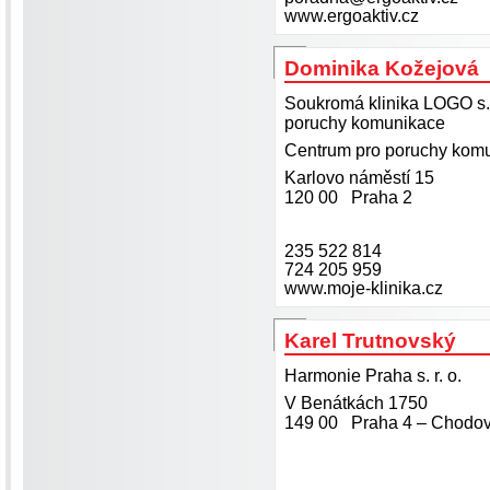
www.ergoaktiv.cz
Dominika Kožejová
Soukromá klinika LOGO s.r
poruchy komunikace
Centrum pro poruchy kom
Karlovo náměstí 15
120 00 Praha 2
235 522 814
724 205 959
www.moje-klinika.cz
Karel Trutnovský
Harmonie Praha s. r. o.
V Benátkách 1750
149 00 Praha 4 – Chodo