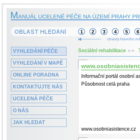
M
ANUÁL UCELENÉ PÉČE NA ÚZEMÍ PRAHY PR
1
2
3
4
5
6
Sociální rehabilitace
►►
VYHLEDÁNÍ PÉČE
VYHLEDÁNÍ V MAPĚ
www.osobniasistenc
ONLINE PORADNA
Informační portál osobní a
Působnost celá praha
KONTAKTUJTE NÁS
UCELENÁ PÉČE
O NÁS
JAK HLEDAT
www.osobniasistence.cz