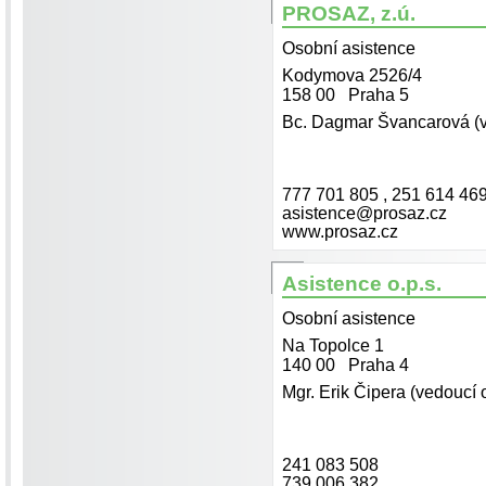
PROSAZ, z.ú.
Osobní asistence
Kodymova 2526/4
158 00 Praha 5
Bc. Dagmar Švancarová (
777 701 805 , 251 614 46
asistence@prosaz.cz
www.prosaz.cz
Asistence o.p.s.
Osobní asistence
Na Topolce 1
140 00 Praha 4
Mgr. Erik Čipera (vedoucí 
241 083 508
739 006 382