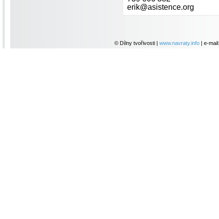
erik@asistence.org
© Dílny tvořivosti |
www.navraty.info
| e-mail