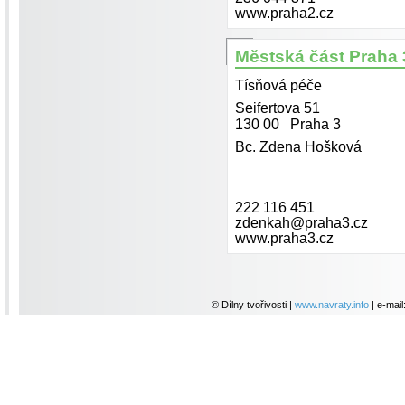
www.praha2.cz
Městská část Praha 
Tísňová péče
Seifertova 51
130 00 Praha 3
Bc. Zdena Hošková
222 116 451
zdenkah@praha3.cz
www.praha3.cz
© Dílny tvořivosti |
www.navraty.info
| e-mail