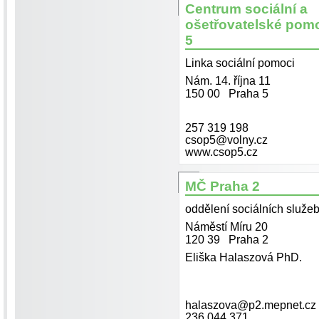
Centrum sociální a
ošetřovatelské pom
5
Linka sociální pomoci
Nám. 14. října 11
150 00 Praha 5
257 319 198
csop5@volny.cz
www.csop5.cz
MČ Praha 2
oddělení sociálních služe
Náměstí Míru 20
120 39 Praha 2
Eliška Halaszová PhD.
halaszova@p2.mepnet.cz
236 044 371