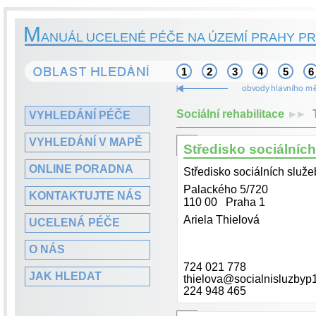
M
ANUÁL UCELENÉ PÉČE NA ÚZEMÍ PRAHY PR
1
2
3
4
5
6
Sociální rehabilitace
►►
VYHLEDÁNÍ PÉČE
VYHLEDÁNÍ V MAPĚ
Středisko sociálníc
ONLINE PORADNA
Středisko sociálních služe
Palackého 5/720
KONTAKTUJTE NÁS
110 00 Praha 1
Ariela Thielová
UCELENÁ PÉČE
O NÁS
724 021 778
JAK HLEDAT
thielova@socialnisluzbyp
224 948 465