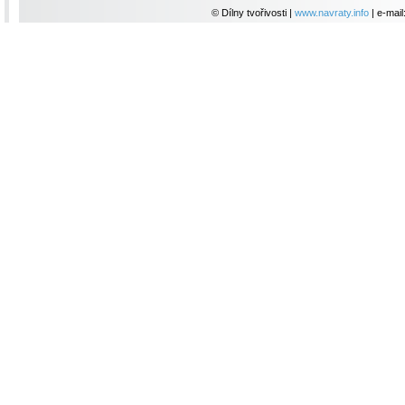
© Dílny tvořivosti |
www.navraty.info
| e-mail