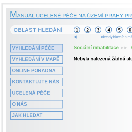
M
ANUÁL UCELENÉ PÉČE NA ÚZEMÍ PRAHY PR
1
2
3
4
5
6
Sociální rehabilitace
►►
VYHLEDÁNÍ PÉČE
Nebyla nalezená žádná sl
VYHLEDÁNÍ V MAPĚ
ONLINE PORADNA
KONTAKTUJTE NÁS
UCELENÁ PÉČE
O NÁS
JAK HLEDAT